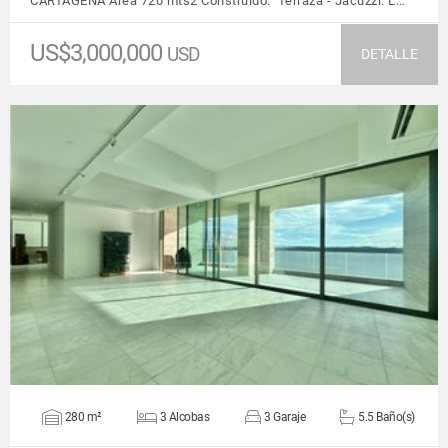
CARTAGENA Área 720 mts2 Construido. Terraza - Jacuzzi. L…
US$3,000,000
USD
DETALLE
VER DETALLES
280 m²
3 Alcobas
3 Garaje
5.5 Baño(s)