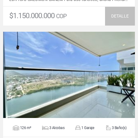
$1.150.000.000
COP
DETALLE
VER DETALLES
126 m²
3 Alcobas
1 Garaje
3 Baño(s)