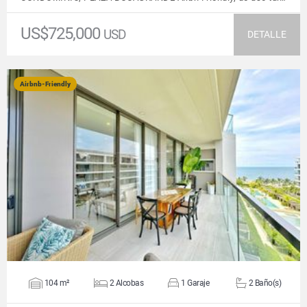
US$725,000
USD
DETALLE
Airbnb-Friendly
VER DETALLES
104 m²
2 Alcobas
1 Garaje
2 Baño(s)