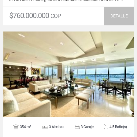
$760.000.000
COP
DETALLE
VER DETALLES
354 m²
3 Alcobas
3 Garaje
4.5 Baño(s)