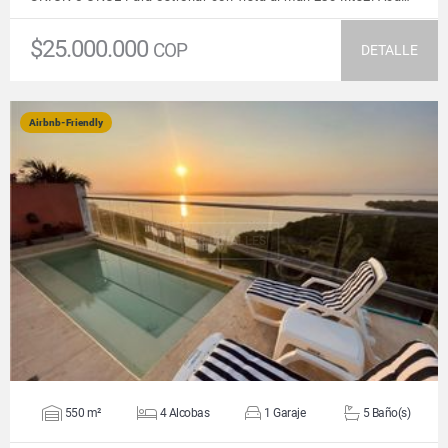
$25.000.000
COP
DETALLE
Airbnb-Friendly
VER DETALLES
550 m²
4 Alcobas
1 Garaje
5 Baño(s)