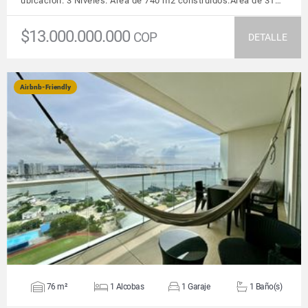
ubicación. 3 Niveles. Área de 740 m2 construidos.Área de 31…
$13.000.000.000
COP
DETALLE
Airbnb-Friendly
VER DETALLES
76 m²
1 Alcobas
1 Garaje
1 Baño(s)