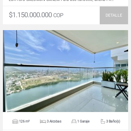
$1.150.000.000
COP
DETALLE
VER DETALLES
126 m²
3 Alcobas
1 Garaje
3 Baño(s)