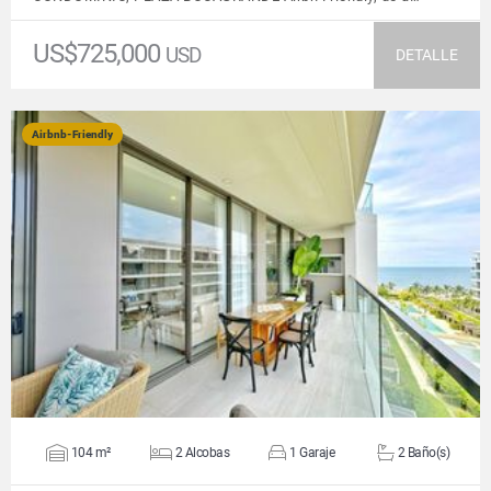
US$725,000
USD
DETALLE
Airbnb-Friendly
VER DETALLES
104 m²
2 Alcobas
1 Garaje
2 Baño(s)