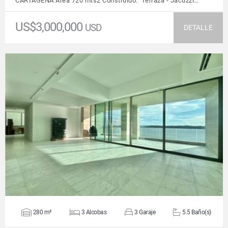
CARTAGENA Área 720 mts2 Construido. Terraza - Jacuzzi…
US$3,000,000
USD
DETALLE
VER DETALLES
280 m²
3 Alcobas
3 Garaje
5.5 Baño(s)