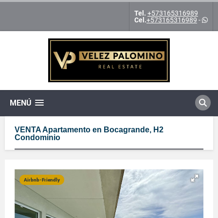
Tel.
+573165316989
Cel.
+573165316989
-
MENÚ
VENTA Apartamento en Bocagrande, H2
Condominio
Airbnb-Friendly