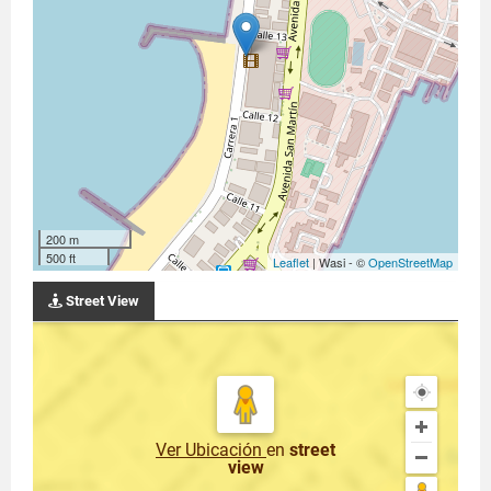
200 m
500 ft
Leaflet
| Wasi - ©
OpenStreetMap
Street View
Ver Ubicación
en
street
view