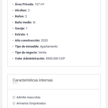
Área Privada:
107 m²
Alcobas:
2
Baños:
2
Baño medio:
Si
Garaje:
1
Estrato:
6
Año construcción:
2020
Tipo de inmueble:
Apartamento
Tipo de negocio:
Venta
Valor Administración:
$900.000 COP
Características internas
Admite mascotas
Armarios Empotrados