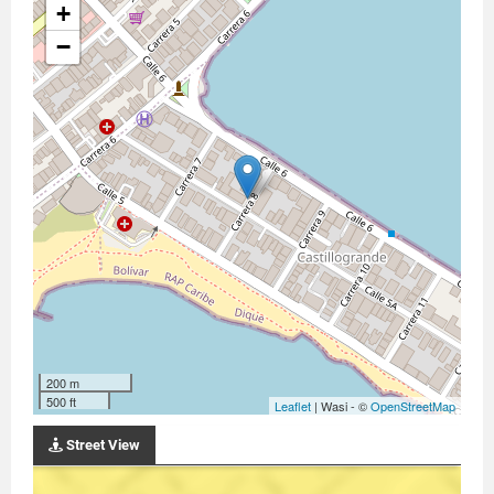
+
−
200 m
500 ft
Leaflet
| Wasi - ©
OpenStreetMap
Street View