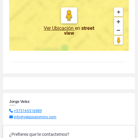
Ver Ubicación
en
street
view
Jorge Velez
+573165316989
info@velezpalomino.com
¿Prefieres que te contactemos?