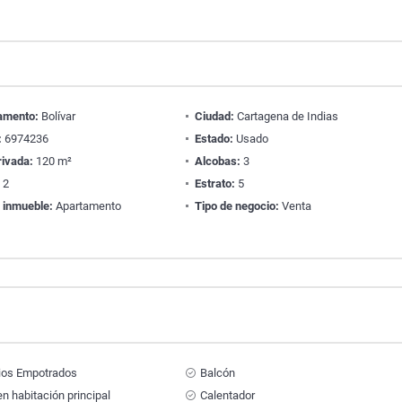
amento:
Bolívar
Ciudad:
Cartagena de Indias
:
6974236
Estado:
Usado
rivada:
120 m²
Alcobas:
3
:
2
Estrato:
5
 inmueble:
Apartamento
Tipo de negocio:
Venta
ios Empotrados
Balcón
n habitación principal
Calentador