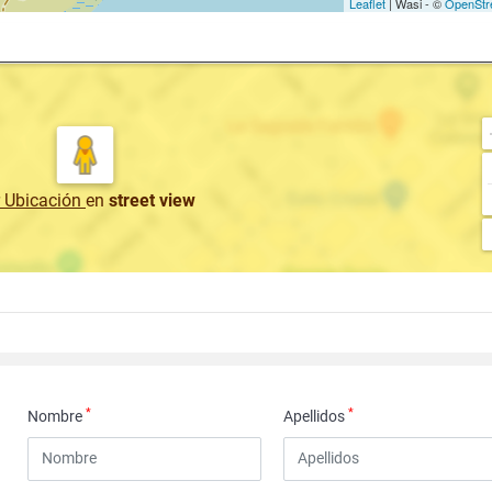
Leaflet
| Wasi - ©
OpenStr
r Ubicación
en
street view
*
*
Nombre
Apellidos