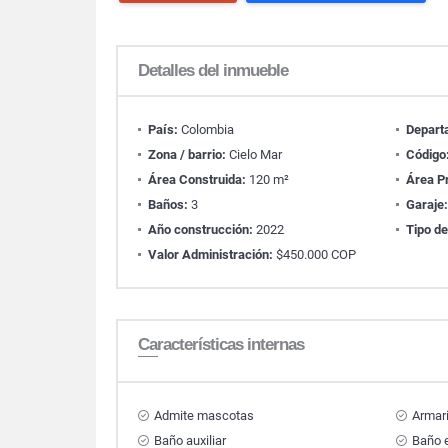
Detalles del inmueble
País:
Colombia
Depart
Zona / barrio:
Cielo Mar
Código
Área Construida:
120 m²
Área P
Baños:
3
Garaje
Año construcción:
2022
Tipo de
Valor Administración:
$450.000 COP
Características internas
Admite mascotas
Armar
Baño auxiliar
Baño e