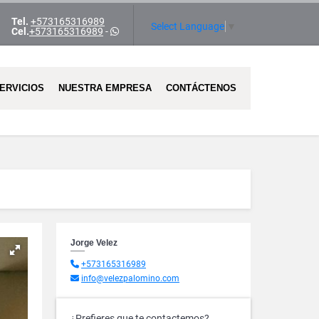
Tel.
+573165316989
ram
Select Language
▼
Cel.
+573165316989
-
ERVICIOS
NUESTRA EMPRESA
CONTÁCTENOS
Jorge Velez
+573165316989
info@velezpalomino.com
¿Prefieres que te contactemos?