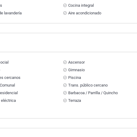
ts
Cocina integral
e lavandería
Aire acondicionado
ocial
Ascensor
e
Gimnasio
es cercanos
Piscina
 Comunal
Trans. público cercano
esidencial
Barbacoa / Parrilla / Quincho
 eléctrica
Terraza