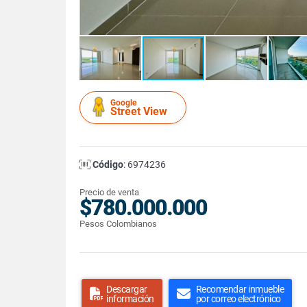
Google
Street View
Código
: 6974236
Precio de venta
$780.000.000
Pesos Colombianos
Descargar
Recomendar inmueble
información
por correo electrónico