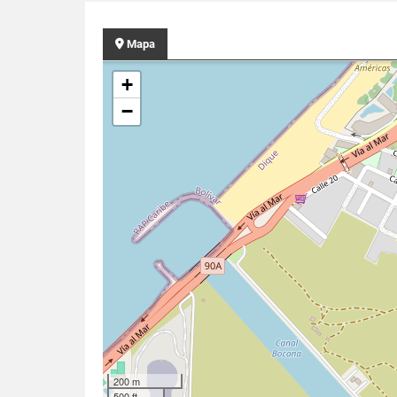
Mapa
+
−
200 m
500 ft