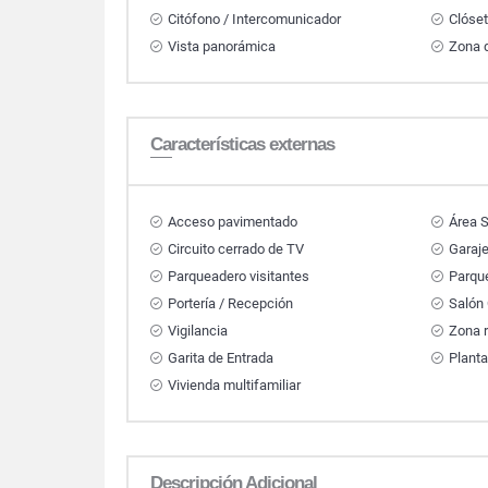
Citófono / Intercomunicador
Clóse
Vista panorámica
Zona d
Características externas
Acceso pavimentado
Área S
Circuito cerrado de TV
Garaj
Parqueadero visitantes
Parqu
Portería / Recepción
Salón
Vigilancia
Zona r
Garita de Entrada
Planta
Vivienda multifamiliar
Descripción Adicional