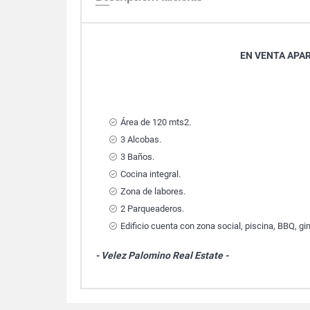
EN VENTA APA
Área de 120 mts2.
3 Alcobas.
3 Baños.
Cocina integral.
Zona de labores.
2 Parqueaderos.
Edificio cuenta con zona social, piscina, BBQ, gi
- Velez Palomino Real Estate -