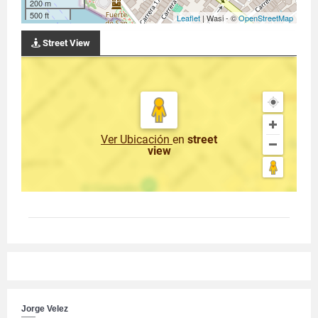
200 m
500 ft
Leaflet
| Wasi - ©
OpenStreetMap
Street View
Ver Ubicación
en
street
view
Jorge Velez