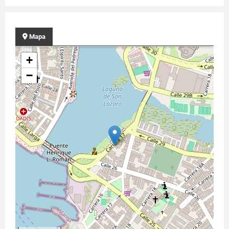
Mapa
+
−