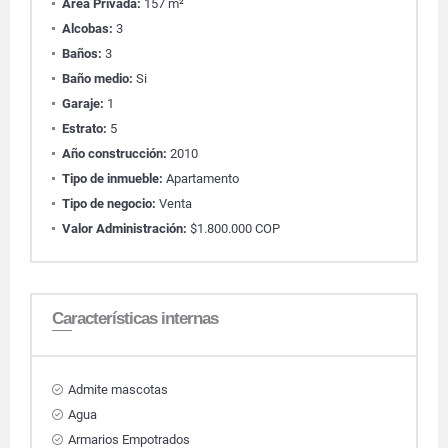
Área Privada:
157 m²
Alcobas:
3
Baños:
3
Baño medio:
Si
Garaje:
1
Estrato:
5
Año construcción:
2010
Tipo de inmueble:
Apartamento
Tipo de negocio:
Venta
Valor Administración:
$1.800.000 COP
Características internas
Admite mascotas
Agua
Armarios Empotrados