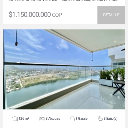
$1.150.000.000
COP
DETALLE
VER DETALLES
126 m²
3 Alcobas
1 Garaje
3 Baño(s)