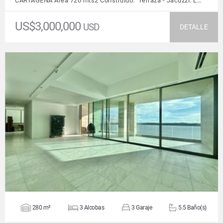
CARTAGENA Área 720 mts2 Construido. Terraza - Jacuzzi. L…
US$3,000,000
USD
DETALLE
VER DETALLES
280 m²
3 Alcobas
3 Garaje
5.5 Baño(s)