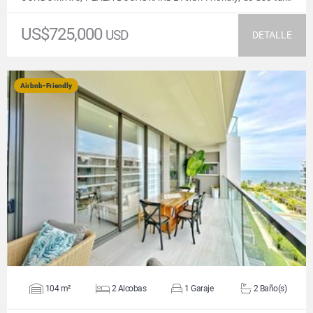
US$725,000
USD
DETALLE
Airbnb-Friendly
VER DETALLES
104 m²
2 Alcobas
1 Garaje
2 Baño(s)