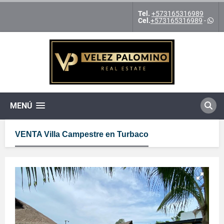
Tel.
+573165316989
Cel.
+573165316989
-
MENÚ
VENTA Villa Campestre en Turbaco