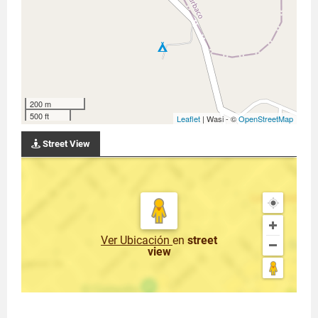
200 m
500 ft
Leaflet
| Wasi - ©
OpenStreetMap
Street View
Ver Ubicación
en
street
view