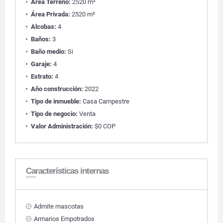
Área Terreno:
2520 m²
Área Privada:
2520 m²
Alcobas:
4
Baños:
3
Baño medio:
Si
Garaje:
4
Estrato:
4
Año construcción:
2022
Tipo de inmueble:
Casa Campestre
Tipo de negocio:
Venta
Valor Administración:
$0 COP
Características internas
Admite mascotas
Armarios Empotrados