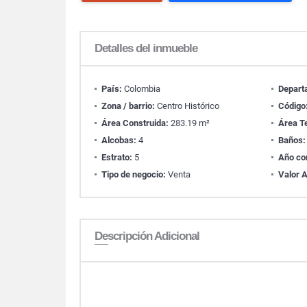
Detalles del inmueble
País:
Colombia
Depart
Zona / barrio:
Centro Histórico
Código
Área Construida:
283.19 m²
Área T
Alcobas:
4
Baños:
Estrato:
5
Año co
Tipo de negocio:
Venta
Valor A
Descripción Adicional