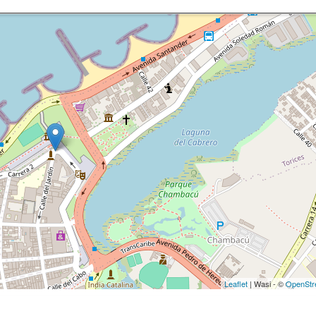
Leaflet
| Wasi - ©
OpenStr