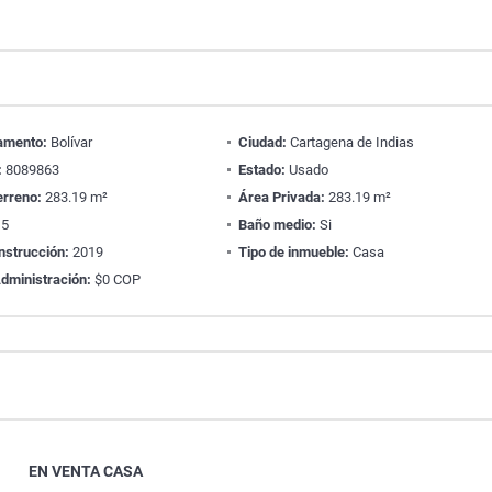
amento:
Bolívar
Ciudad:
Cartagena de Indias
:
8089863
Estado:
Usado
erreno:
283.19 m²
Área Privada:
283.19 m²
5
Baño medio:
Si
nstrucción:
2019
Tipo de inmueble:
Casa
dministración:
$0 COP
EN VENTA CASA