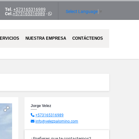
Tel.
+573165316989
ram
Select Language
▼
Cel.
+573165316989
-
ERVICIOS
NUESTRA EMPRESA
CONTÁCTENOS
Jorge Velez
+573165316989
info@velezpalomino.com
¿Prefieres que te contactemos?