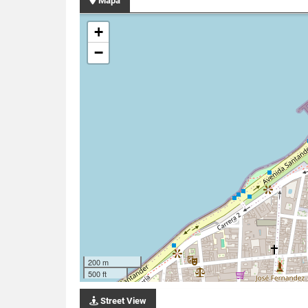
Mapa
+
−
200 m
500 ft
Street View