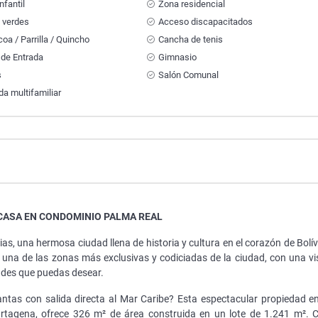
nfantil
Zona residencial
 verdes
Acceso discapacitados
oa / Parrilla / Quincho
Cancha de tenis
 de Entrada
Gimnasio
s
Salón Comunal
da multifamiliar
CASA EN CONDOMINIO PALMA REAL
s, una hermosa ciudad llena de historia y cultura en el corazón de Bolív
una de las zonas más exclusivas y codiciadas de la ciudad, con una vi
ades que puedas desear.
antas con salida directa al Mar Caribe? Esta espectacular propiedad en
rtagena, ofrece 326 m² de área construida en un lote de 1.241 m². 