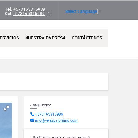
Tel.
+573165316989
ram
Select Language
▼
Cel.
+573165316989
-
ERVICIOS
NUESTRA EMPRESA
CONTÁCTENOS
Jorge Velez
+573165316989
info@velezpalomino.com
¿Prefieres que te contactemos?