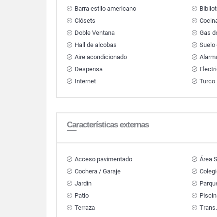
Barra estilo americano
Biblio
Clósets
Cocin
Doble Ventana
Gas do
Hall de alcobas
Suelo
Aire acondicionado
Alarm
Despensa
Electr
Internet
Turco
Características externas
Acceso pavimentado
Área S
Cochera / Garaje
Colegi
Jardín
Parque
Patio
Pisci
Terraza
Trans.