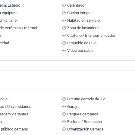
teca/Estudio
Calentador
a equipada
Cocina integral
miciliario
Habitación servicio
 de cerámica / mármol
Zona de lavandería
a
Citófono / Intercomunicador
icidad
Inmueble de Lujo
Video por cable
ocial
Circuito cerrado de TV
os / Universidades
Garaje
adero visitantes
Parques cercanos
na
Portería / Recepción
 público cercano
Urbanización Cerrada