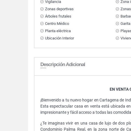
Vigilancia
Zona i
Zonas deportivas
Zonas
Árboles frutales
Barbac
Centro Médico
Garita
Planta eléctrica
Playa
Ubicación Interior
Vivien
Descripción Adicional
EN VENTA 
¡Bienvenido a tu nuevo hogar en Cartagena de India
Esta espectacular casa en venta está ubicada en 
impresionante y fácil acceso a todas las comodid
¿Te imaginas vivir en una casa de lujo de dos pl
Condominio Palma Real, en la zona norte de Ca