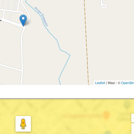
Leaflet
| Wasi - ©
OpenStr