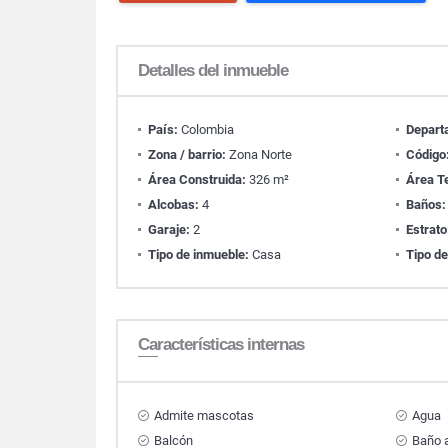
Detalles del inmueble
País:
Colombia
Depart
Zona / barrio:
Zona Norte
Código
Área Construida:
326 m²
Área T
Alcobas:
4
Baños:
Garaje:
2
Estrato
Tipo de inmueble:
Casa
Tipo de
Características internas
Admite mascotas
Agua
Balcón
Baño a