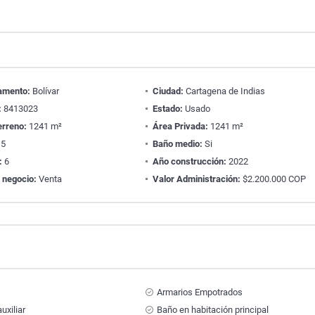
amento:
Bolívar
Ciudad:
Cartagena de Indias
:
8413023
Estado:
Usado
erreno:
1241 m²
Área Privada:
1241 m²
5
Baño medio:
Si
:
6
Año construcción:
2022
 negocio:
Venta
Valor Administración:
$2.200.000 COP
Armarios Empotrados
uxiliar
Baño en habitación principal