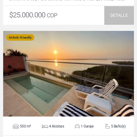
$25.000.000
COP
DETALLE
Airbnb-Friendly
VER DETALLES
550 m²
4 Alcobas
1 Garaje
5 Baño(s)