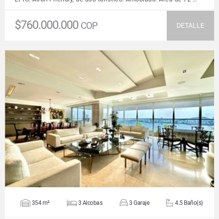
$760.000.000
COP
DETALLE
VER DETALLES
354 m²
3 Alcobas
3 Garaje
4.5 Baño(s)