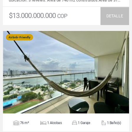
ubicación. 3 Niveles. Área de 740 m2 construidos.Área de 31…
$13.000.000.000
COP
DETALLE
Airbnb-Friendly
VER DETALLES
76 m²
1 Alcobas
1 Garaje
1 Baño(s)