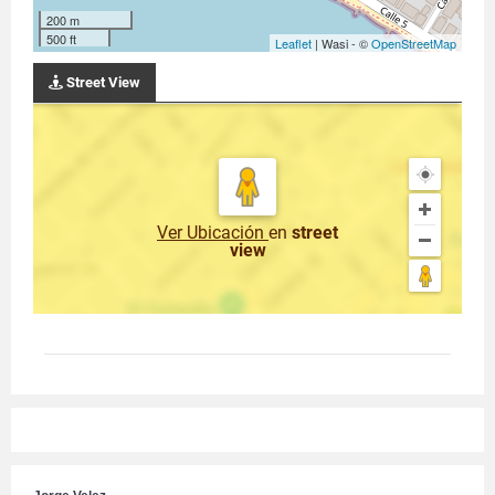
200 m
500 ft
Leaflet
| Wasi - ©
OpenStreetMap
Street View
Ver Ubicación
en
street
view