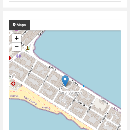
Mapa
+
−