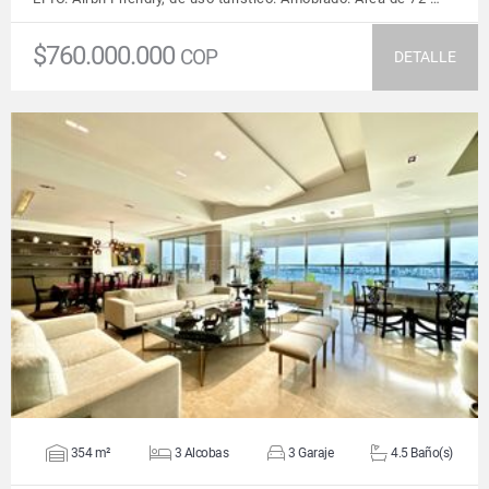
$760.000.000
COP
DETALLE
VER DETALLES
354 m²
3 Alcobas
3 Garaje
4.5 Baño(s)