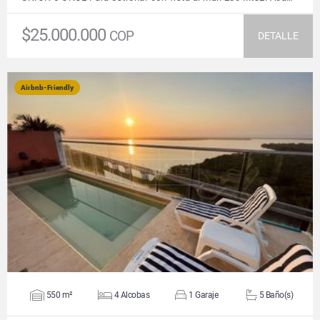
$25.000.000
COP
DETALLE
Airbnb-Friendly
VER DETALLES
550 m²
4 Alcobas
1 Garaje
5 Baño(s)