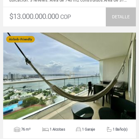
ubicación. 3 Niveles. Área de 740 m2 construidos.Área de 31…
$13.000.000.000
COP
DETALLE
Airbnb-Friendly
VER DETALLES
76 m²
1 Alcobas
1 Garaje
1 Baño(s)